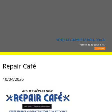
VENEZ DÉCOUVRIR LA ROQUEBROU
LA ROQUEBROU NOCTURNE
Petite cité de caractère...
Lire la suite
Repair Café
10/04/2026