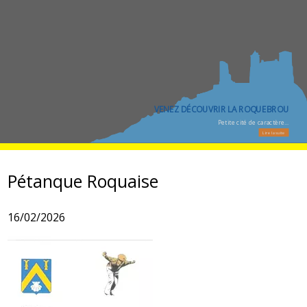
VENEZ DÉCOUVRIR LA ROQUEBROU
LA ROQUEBROU NOCTURNE
Petite cité de caractère...
Lire la suite
Pétanque Roquaise
16/02/2026