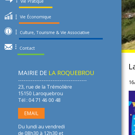
Vie Pratique
Vie Économique
AOÛT : FÊTE PATRONALE
T : FESTIVAL DE BOOGIE WOOGIE
LA 
Culture, Tourisme & Vie Associative
Plus d'évenements
Plus d'évenements
Contact
L
MAIRIE DE
LA ROQUEBROU
--------------------------------------
16
23, rue de la Trémolière
15150 Laroquebrou
Tél : 04 71 46 00 48
EMAIL
Du lundi au vendredi
de 08h30 à 12h30 et