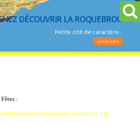
ENEZ DÉCOUVRIR LA ROQUEBROU
Petite cité de caractère...
Lire la suite
 Fêtes :
mitedesfetesdelaroquebrou/?locale=fr_FR