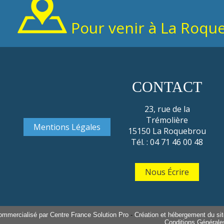
Pour venir à La Roqu
CONTACT
23, rue de la
Trémolière
Mentions Légales
15150 La Roquebrou
Tél. : 04 71 46 00 48
Nous Écrire
ommercialisé par Centre France Solution Pro
-
Création et hébergement du site
Conditions Générales