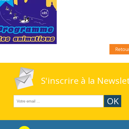
Retou
S'inscrire à la Newsle
OK