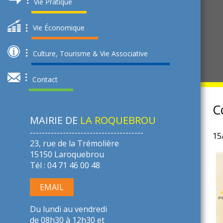
Vie Pratique
Vie Économique
AOÛT : FÊTE PATRONALE
T : FESTIVAL DE BOOGIE WOOGIE
Culture, Tourisme & Vie Associative
Plus d'évenements
Plus d'évenements
Contact
C
MAIRIE DE
LA ROQUEBROU
--------------------------------------
15
23, rue de la Trémolière
15150 Laroquebrou
Tél : 04 71 46 00 48
EMAIL
Du lundi au vendredi
de 08h30 à 12h30 et