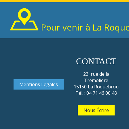
Pour venir à La Roqu
CONTACT
23, rue de la
Trémolière
Mentions Légales
15150 La Roquebrou
Tél. : 04 71 46 00 48
Nous Écrire