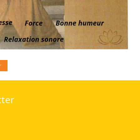
r
tter