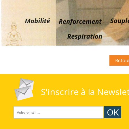
Retou
S'inscrire à la Newsle
OK