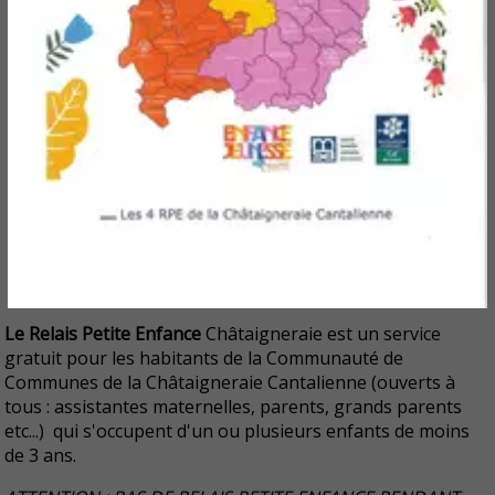
Le Relais Petite Enfance
Châtaigneraie est un service
gratuit pour les habitants de la Communauté de
Communes de la Châtaigneraie Cantalienne (ouverts à
tous : assistantes maternelles, parents, grands parents
etc...) qui s'occupent d'un ou plusieurs enfants de moins
de 3 ans.